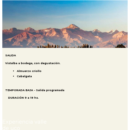
SALIDA
Vistalba a bodega, con degustación.
Almuerzo criollo
Cabalgata
TEMPORADA BAJA - Salida programada
DURACIÓN 9 a 19 hs.
Experiencia valle
de uco